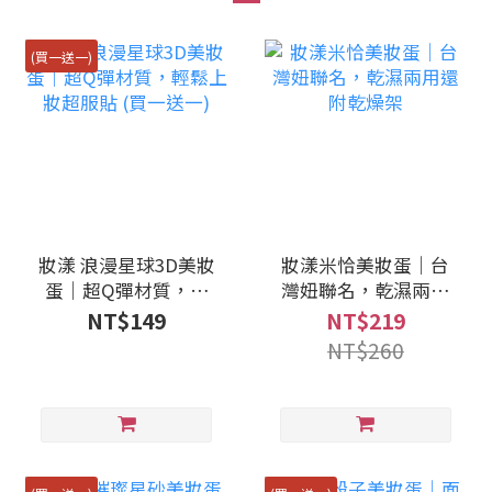
(買一送一)
妝漾 浪漫星球3D美妝
妝漾米恰美妝蛋｜台
蛋｜超Q彈材質，輕
灣妞聯名，乾濕兩用
鬆上妝超服貼 (買一送
還附乾燥架
NT$149
NT$219
一)
NT$260