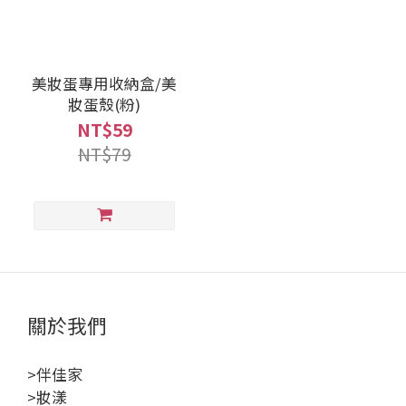
美妝蛋專用收納盒/美
妝蛋殼(粉)
NT$59
NT$79
關於我們
>伴佳家
>妝漾