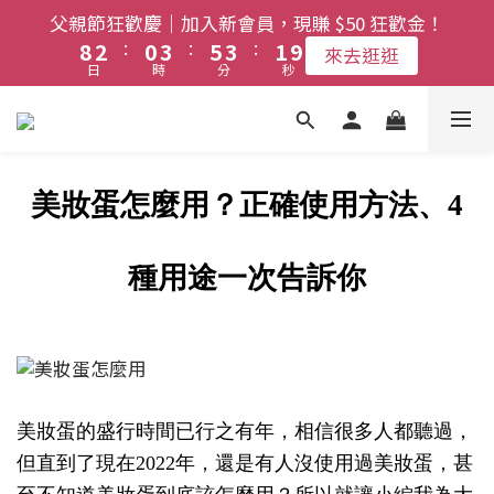
9
3
1
4
6
4
2
9
父親節狂歡慶｜加入新會員，現賺 $50 狂歡金！
父親節限定🔥滿880免運｜官網限定滿額再送好禮
:
:
:
8
2
0
3
5
3
1
8
來去逛逛
日
時
分
秒
7
1
2
4
2
0
7
6
0
1
3
1
6
父親節限定🔥滿880免運｜官網限定滿額再送好禮
5
0
2
0
5
4
1
4
3
0
3
美妝蛋怎麼用？正確使用方法、4
2
2
1
1
種用途一次告訴你
0
0
美妝蛋的盛行時間已行之有年，相信很多人都聽過，
但直到了現在2022年，還是有人沒使用過美妝蛋，甚