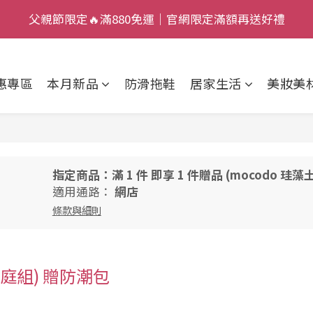
5
2
5
5
3
3
父親節限定🔥滿880免運｜官網限定滿額再送好禮
父親節限定🔥滿880免運｜官網限定滿額再送好禮
9
4
1
4
4
2
2
:
:
:
8
3
0
3
3
1
1
加入新會員，現賺 $50 狂歡金！
日
時
分
秒
7
2
2
2
0
0
惠專區
本月新品
防滑拖鞋
居家生活
美妝美
6
1
1
1
父親節限定🔥滿880免運｜官網限定滿額再送好禮
5
0
0
0
4
3
2
指定商品：滿 1 件 即享 1 件贈品 (mocodo 珪藻土
1
適用通路：
網店
0
條款與細則
庭組) 贈防潮包