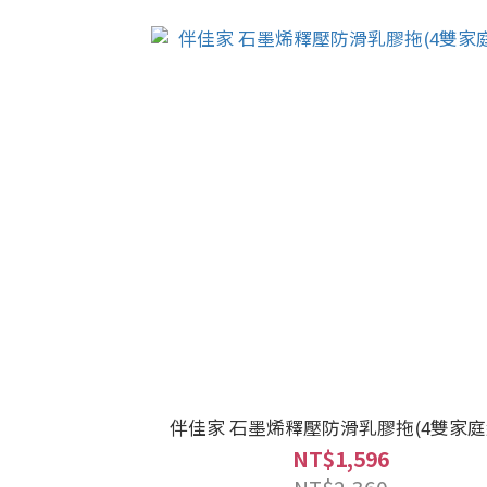
伴佳家 石墨烯釋壓防滑乳膠拖(4雙家庭
NT$1,596