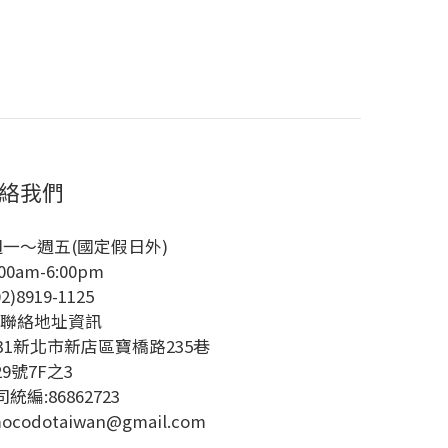
絡我們
週一～週五(國定假日外)
00am-6:00pm
02)8919-1125
絡地址資訊
231新北市新店區寶橋路235巷
29號7F之3
統編:86862723
ocodotaiwan@gmail.com