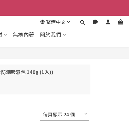
4
3
繁體中文
2
來去逛逛
1
材
無痕內著
關於我們
0
防潮吸濕包 140g (1入))
每頁顯示 24 個