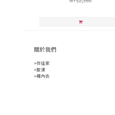
NT$2,360
關於我們
>伴佳家
>妝漾
>裸內衣