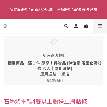
4
8
8
6
6
父親節限定🔥滿880免運｜官網限定滿額再送好禮
父親節限定🔥滿880免運｜官網限定滿額再送好禮
9
3
7
7
5
5
8
2
6
6
4
4
9
7
1
5
5
3
3
父親節狂歡慶｜加入新會員，現賺 $50 狂歡金！
:
:
:
8
6
0
4
4
9
2
2
來去逛逛
日
時
分
秒
7
5
3
3
8
1
1
6
4
2
2
7
0
0
父親節限定🔥滿880免運｜官網限定滿額再送好禮
5
3
1
1
6
4
2
0
0
5
所有顧客適用
3
1
4
指定商品：滿 1 件 即享 1 件贈品 (伴佳家 浴室止滑貼
2
0
3
條 六入｜防止滑倒)
適用通路：
網店
1
2
條款與細則
0
1
0
石墨烯拖鞋4雙以上贈送止滑貼條