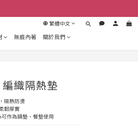
7
6
繁體中文
5
來去逛逛
4
材
無痕內著
關於我們
3
2
1
0
o 編織隔熱墊
用，隔熱防燙
柔韌厚實
cm可作為鍋墊、餐墊使用