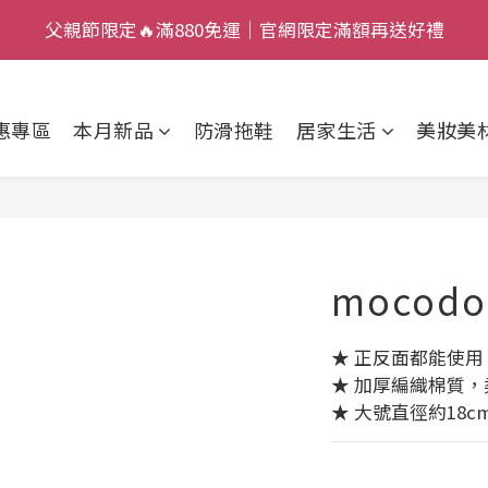
6
2
5
2
2
6
父親節限定🔥滿880免運｜官網限定滿額再送好禮
父親節限定🔥滿880免運｜官網限定滿額再送好禮
9
5
1
4
1
1
5
:
:
:
8
4
0
3
0
0
4
加入新會員，現賺 $50 狂歡金！
日
時
分
秒
7
3
2
3
惠專區
本月新品
防滑拖鞋
居家生活
美妝美
6
2
1
2
父親節限定🔥滿880免運｜官網限定滿額再送好禮
5
1
0
1
4
0
0
3
2
mocod
1
0
★ 正反面都能使
★ 加厚編織棉質，
★ 大號直徑約18