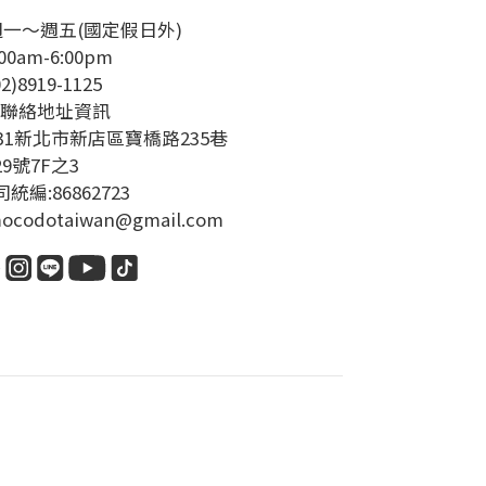
週一～週五(國定假日外)
00am-6:00pm
02)8919-1125
絡地址資訊
231新北市新店區寶橋路235巷
29號7F之3
統編:86862723
ocodotaiwan@gmail.com