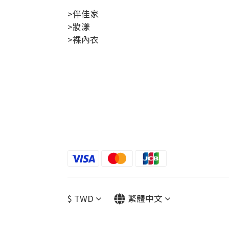
>伴佳家
>妝漾
>裸內衣
$
TWD
繁體中文