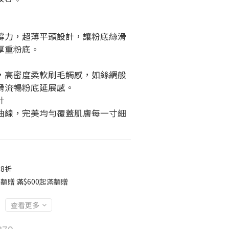
撐力，超薄平頭設計，讓粉底絲滑
厚重粉底。
，高密度柔軟刷毛觸感，如絲綢般
滑流暢粉底延展感。
計
曲線，完美均勻覆蓋肌膚每一寸細
8折
贈 滿$600起滿額贈
查看更多