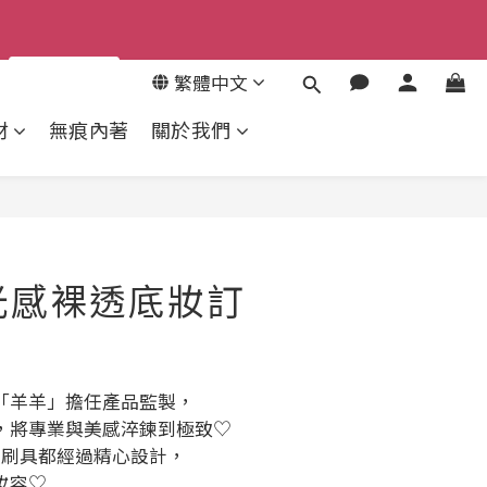
5
來去逛逛
4
3
繁體中文
2
材
無痕內著
關於我們
1
0
光感裸透底妝訂
「羊羊」擔任產品監製，
，將專業與美感淬鍊到極致♡
支刷具都經過精心設計，
妝容♡