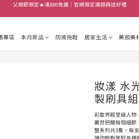
:
:
:
8
4
2
2
1
2
4
加入新會員，現賺 $50 狂歡金！
父親節限定🔥滿880免運｜官網限定滿額再送好禮
日
時
分
秒
7
3
1
1
0
1
3
6
2
0
0
0
2
父親節限定🔥滿880免運｜官網限定滿額再送好禮
5
1
1
惠專區
本月新品
防滑拖鞋
居家生活
美妝美
4
0
0
3
2
1
0
妝漾 水
製刷具組
彩妝界殿堂級人物
嚴苛把關每個細節
整系列共3隻，每
讓你輕鬆駕馭各種