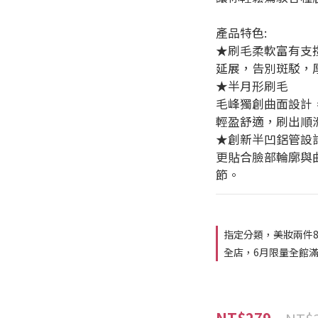
產品特色:
★刷毛柔軟富有支
延展，告別斑駁，
★半月形刷毛
毛峰獨創曲面設計
輕盈舒適，刷出順
★創新半凹鋁管設
更貼合臉部輪廓與
節。
指定分類，美妝兩件8
全店，6月限量全館滿額