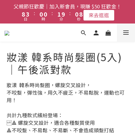
9
4
1
1
2
1
8
父親節狂歡慶｜加入新會員，現賺 $50 狂歡金！
父親節限定🔥滿880免運｜官網限定滿額再送好禮
:
:
:
8
3
0
0
1
9
0
7
來去逛逛
日
時
分
秒
7
2
0
8
6
6
1
7
5
父親節限定🔥滿880免運｜官網限定滿額再送好禮
5
0
6
4
4
5
3
妝漾 韓系時尚髮圈(5入)
3
4
2
2
3
1
｜午後派對款
1
2
0
0
1
妝漾  韓系時尚髮圈，螺旋交叉設計，
0
不咬髮，彈性強，用久不疲乏，不易鬆脫，運動也可
用！
共計九種款式繽紛登場：
🔺 螺旋交叉設計，適合各種髮質使用
🔺不咬髮、不易鬆、不易斷、不會造成頭髮打結