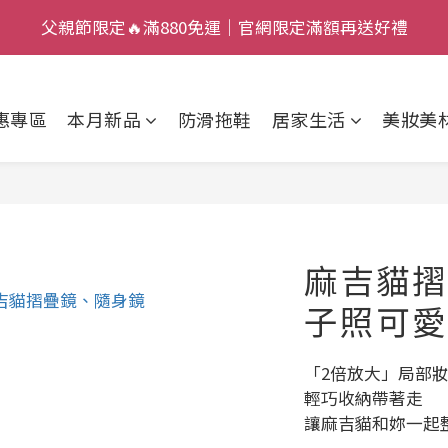
7
2
2
3
4
2
父親節限定🔥滿880免運｜官網限定滿額再送好禮
父親節限定🔥滿880免運｜官網限定滿額再送好禮
9
6
1
1
2
3
1
:
:
:
8
5
0
0
1
2
0
加入新會員，現賺 $50 狂歡金！
日
時
分
秒
7
4
0
1
惠專區
本月新品
防滑拖鞋
居家生活
美妝美
6
3
0
父親節限定🔥滿880免運｜官網限定滿額再送好禮
5
2
4
1
3
0
2
1
麻吉貓摺
0
子照可愛
「2倍放大」局部
輕巧收納帶著走
讓麻吉貓和妳一起