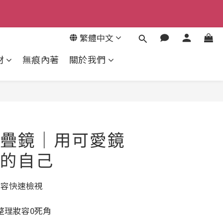
9
8
繁體中文
來去逛逛
7
材
無痕內著
關於我們
6
5
4
3
2
1
疊鏡｜用可愛鏡
0
的自己
妝容快速檢視
整理妝容0死角