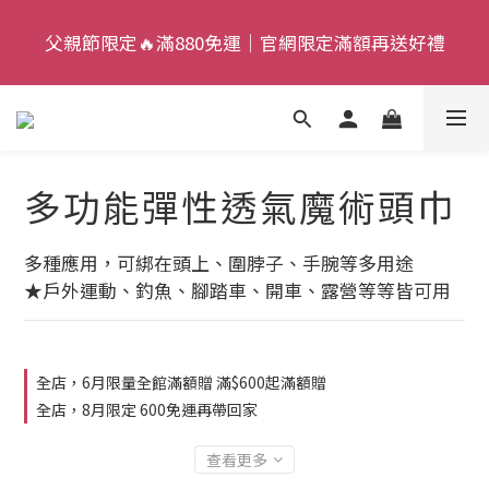
9
5
5
8
4
5
父親節限定🔥滿880免運｜官網限定滿額再送好禮
父親節限定🔥滿880免運｜官網限定滿額再送好禮
8
4
9
4
7
3
4
7
3
8
3
6
2
3
9
6
2
7
2
5
1
2
父親節狂歡慶｜加入新會員，現賺 $50 狂歡金！
:
:
:
8
5
1
6
1
4
0
1
來去逛逛
日
時
分
秒
7
4
0
5
0
3
0
多功能彈性透氣魔術頭巾
6
3
4
2
父親節限定🔥滿880免運｜官網限定滿額再送好禮
5
2
3
1
4
1
2
0
多種應用，可綁在頭上、圍脖子、手腕等多用途
3
0
1
★戶外運動、釣魚、腳踏車、開車、露營等等皆可用
2
0
1
0
全店，6月限量全館滿額贈 滿$600起滿額贈
全店，8月限定 600免運再帶回家
查看更多