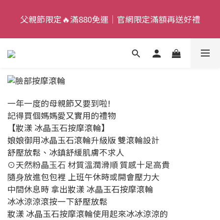
9
6
5
5
6
9
父親節限定🔥滿880免運｜官網限定滿額再送好禮
父親節限定🔥滿880免運｜官網限定滿額再送好禮
8
5
4
4
5
8
7
4
3
3
4
7
9
9
6
3
2
2
3
6
父親節狂歡慶｜加入新會員，現賺 $50 狂歡金！
8
:
:
:
8
5
2
1
1
2
5
來去逛逛
7
日
時
分
秒
7
4
1
0
0
1
4
6
6
3
0
0
3
5
父親節限定🔥滿880免運｜官網限定滿額再送好禮
5
2
2
一年一度的母親節又要到啦!
4
4
1
1
記得買個媽媽愛又實用的禮物
3
3
0
0
【妝漾 冰晶玉石按摩滾輪】
2
2
娘娘御用冰晶玉石滾輪升級版 雙滾輪設計
1
舒壓放鬆、冰鎮舒緩肌膚不求人
1
0
⊙天然粉晶⽟⽯ 材質溫潤滑順 質感十足高貴
0
隨⾝放進包包裡 上班午休時或開會壓⼒⼤
中間休息時 拿出妝漾 冰晶玉石按摩滾輪
冰冰涼涼滾按一下舒壓放鬆
妝漾 冰晶玉石按摩滾輪使用起來冰冰涼涼的