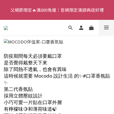
5
6
4
8
7
父親節限定🔥滿880免運｜官網限定滿額再送好禮
父親節限定🔥滿880免運｜官網限定滿額再送好禮
9
4
5
3
7
6
8
3
4
2
6
5
9
9
7
2
3
1
5
4
8
父親節狂歡慶｜加入新會員，現賺 $50 狂歡金！
:
:
:
8
6
1
2
0
4
3
7
來去逛逛
日
時
分
秒
7
5
0
1
3
2
6
6
4
0
2
1
5
父親節限定🔥滿880免運｜官網限定滿額再送好禮
5
3
1
0
4
防疫期間每天必須要戴口罩
4
2
0
3
是否覺得戴整天下來
3
1
2
除了悶熱不透氣，也會有異味
2
0
1
這時候就需要 Mocodo 設計生活 的✨#口罩香氛貼
1
0
✨
0
第二代香氛貼
採用立體壓紋設計
小巧可愛一片貼在口罩外層
有檸檬味🍋和薄荷味道🍃