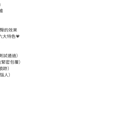
」
維
美臀的效果
六大特色💗
）
測試通過）
方位緊密包覆）
痕跡）
捲惱人）