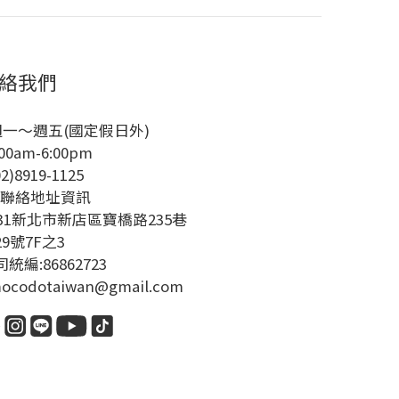
絡我們
週一～週五(國定假日外)
00am-6:00pm
02)8919-1125
絡地址資訊
231新北市新店區寶橋路235巷
29號7F之3
統編:86862723
ocodotaiwan@gmail.com