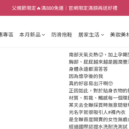
8
2
3
6
8
3
父親節限定🔥滿880免運｜官網限定滿額再送好禮
父親節限定🔥滿880免運｜官網限定滿額再送好禮
9
7
1
2
5
7
2
:
:
:
8
6
0
1
4
6
1
加入新會員，現賺 $50 狂歡金！
日
時
分
秒
7
5
0
3
5
0
惠專區
本月新品
防滑拖鞋
居家生活
美妝美
6
4
2
4
父親節限定🔥滿880免運｜官網限定滿額再送好禮
5
3
1
3
4
2
0
2
南部天氣炎熱🥵，加上孕期
3
1
1
胸部、屁屁越來越是圓潤豐滿
2
0
0
身體永遠都濕答答
因為懷孕後的我
1
真的好容易出汗啊🥺
0
正因如此，對於貼身衣物的挑選
材質、剪裁、觸感每一個環
某天去全聯採買時無意間發
光名字就很吸引人#裸內衣
是全聯首度開賣的女性無痕
經過國際認證水洗耐洗測試