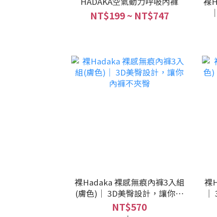
HADAKA空氣動力呼吸內褲
裸H
NT$199 ~ NT$747
裸Hadaka 裸感無痕內褲3入組
裸H
(膚色)｜ 3D美臀設計，讓你內
｜
褲不夾臀
NT$570