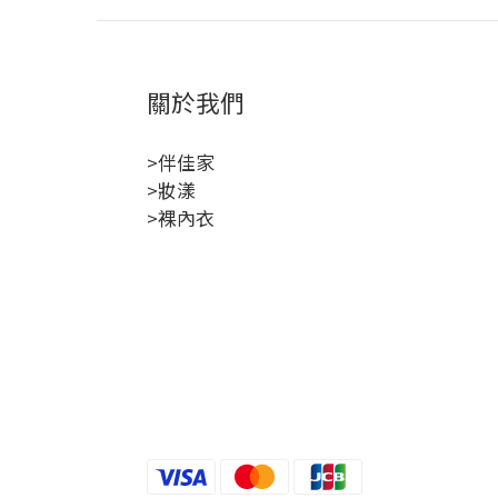
關於我們
>伴佳家
>妝漾
>裸內衣