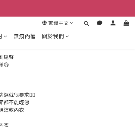
9
8
繁體中文
7
來去逛逛
6
材
無痕內著
關於我們
5
4
3
到尾聲
2
😅
1
0
就很要求👍🏻
節都不能輕忽
現這款內衣
內衣