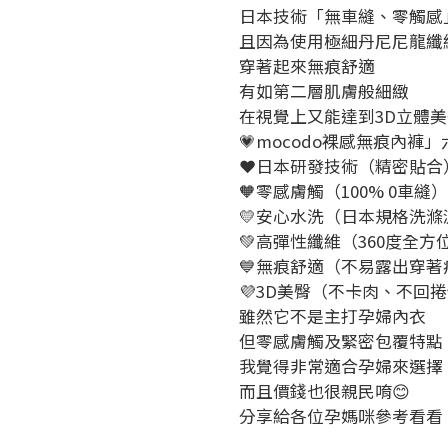
日本技術「無車縫、零觸感
且因為使用極細丹尼尼龍纖
穿著起來無痕舒適
有如第二層肌膚般細緻
在視覺上又能達到3D立體
💗mocodo裸感無痕內褲」
❤️日本研發技術（精密貼合
🧡零感膚觸（100% 0車縫）
💛安心水洗（日本規格洗滌
💚高彈性纖維（360度全
💙無痕舒適（不易露出穿著
💜3D美臀（不卡肉、不回
雖然它不是主打孕婦內衣
但零感膚觸及緊密包覆特點
我覺得非常適合孕婦來選擇
而且價錢也很親民唷😊
分享給各位孕媽咪參考看看