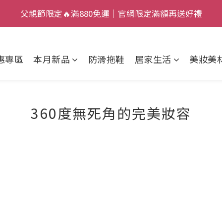
7
2
6
5
8
6
父親節限定🔥滿880免運｜官網限定滿額再送好禮
父親節限定🔥滿880免運｜官網限定滿額再送好禮
9
6
1
5
4
7
5
:
:
:
8
5
0
4
3
6
4
加入新會員，現賺 $50 狂歡金！
日
時
分
秒
7
4
3
2
5
3
惠專區
本月新品
防滑拖鞋
居家生活
美妝美
6
3
2
1
4
2
父親節限定🔥滿880免運｜官網限定滿額再送好禮
5
2
1
0
3
1
4
1
0
2
0
3
0
1
360度無死角的完美妝容
2
0
1
0