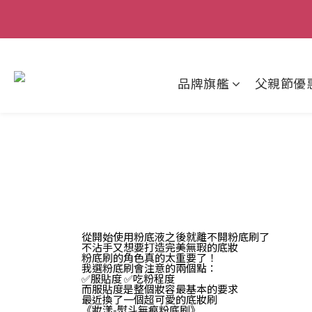
父親節狂歡慶｜
品牌旗艦
父親節優
從開始使用粉底液之後就離不開粉底刷了
不沾手又想要打造完美無瑕的底妝
粉底刷的角色真的太重要了！
我選粉底刷會注意的兩個點：
✅服貼度 ✅吃粉程度
而服貼度是整個妝容最基本的要求
最近換了一個超可愛的底妝刷
《妝漾-熨斗無痕粉底刷》