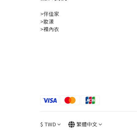
>伴佳家
>妝漾
>裸內衣
$
TWD
繁體中文