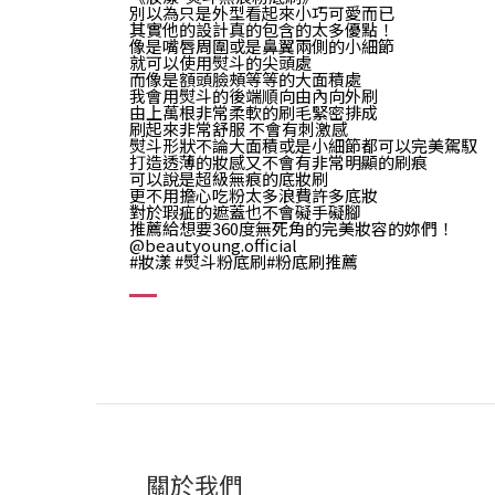
別以為只是外型看起來小巧可愛而已
其實他的設計真的包含的太多優點！
像是嘴唇周圍或是鼻翼兩側的小細節
就可以使用熨斗的尖頭處
而像是額頭臉頰等等的大面積處
我會用熨斗的後端順向由內向外刷
由上萬根非常柔軟的刷毛緊密排成
刷起來非常舒服 不會有刺激感
熨斗形狀不論大面積或是小細節都可以完美駕馭
打造透薄的妝感又不會有非常明顯的刷痕
可以說是超級無痕的底妝刷
更不用擔心吃粉太多浪費許多底妝
對於瑕疵的遮蓋也不會礙手礙腳
推薦給想要360度無死角的完美妝容的妳們！
@beautyoung.official
#妝漾 #熨斗粉底刷#粉底刷推薦
關於我們