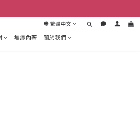
6
5
繁體中文
4
來去逛逛
3
材
無痕內著
關於我們
2
1
0