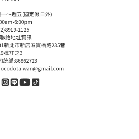
週一～週五(國定假日外)
00am-6:00pm
02)8919-1125
絡地址資訊
231新北市新店區寶橋路235巷
29號7F之3
統編:86862723
ocodotaiwan@gmail.com