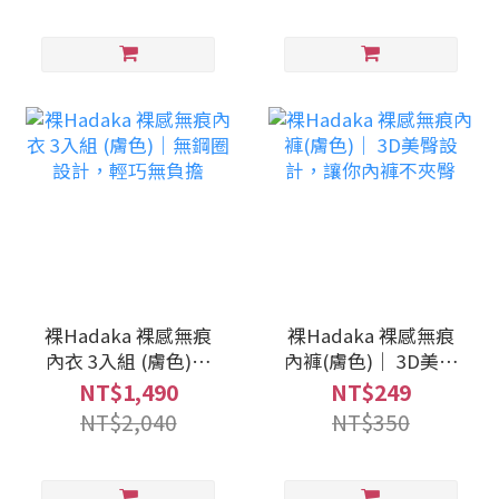
裸Hadaka 裸感無痕
裸Hadaka 裸感無痕
內衣 3入組 (膚色)｜
內褲(膚色)｜ 3D美臀
無鋼圈設計，輕巧無
設計，讓你內褲不夾
NT$1,490
NT$249
負擔
臀
NT$2,040
NT$350