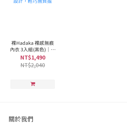
裸Hadaka 裸感無痕
內衣 3入組(黑色)｜無
鋼圈設計，輕巧無負
NT$1,490
擔
NT$2,040
關於我們