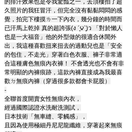
的排汗效果也是令我驚豔之一，去頂樓拍了超
久照片的我狂冒汗，但完全沒有黏黏悶悶的感
覺，拍完下樓摸ㄌ一下內衣，幾分鐘的時間而
已汗馬上乾掉 真的超誇張(ง ´͈౪`͈)ว 「對於懶人
也是一大福音」他的外型做的很適合休閒外
出，我這種喜歡扭來扭去的過動兒也是「安全
的包住，不走光」穿著白色衣服、褲子非常適
合這種膚色無痕內衣褲！ 不會透光也不會有非
常明顯的內褲痕跡，這款內褲直接成為我最喜
歡ㄉ無痕內褲（穿過很多款都會卡屁股）
-
全聯首度開賣女性無痕內衣，
經過國際認證水洗耐洗測試，
日本技術「無車縫、零觸感」，
且因為使用極細丹尼尼龍纖維，穿著起來無痕