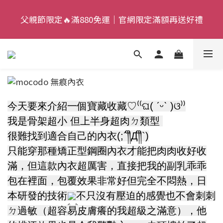
9
5
5
4
6
8
父親節限定🔥滿880免運｜官網限定滿額再送好禮
父親節限定🔥滿880免運｜官網限定滿額再送好禮
8
4
4
3
5
7
7
3
3
2
4
6
9
6
2
2
1
3
5
9
父親節狂歡慶｜加入新會員，現賺 $50 狂歡金！
:
:
:
8
5
1
1
0
2
4
8
來去逛逛
日
時
分
秒
7
4
0
0
1
3
7
6
3
0
2
6
父親節限定🔥滿880免運｜官網限定滿額再送好禮
5
2
1
5
今天要來介紹一個寶藏收藏♡⁽⁽ଘ( ˊᵕˋ )ଓ⁾⁾
4
1
0
4
我是骨架超小 但上半身超肉ㄉ類型 
3
0
3
很難找到適合自己的內衣(;´༎ຶД༎ຶ`)
2
2
只能穿那種矯正型鋼圈內衣才能把肉肉收好收
1
1
滿，但這款內衣超厲害，直接把我的副乳乖乖
0
0
包在裡面，包覆效果非常好但完全不悶熱，日
本研發的技術
不只沒有壓迫的感覺也不會刺刺
ㄉ過敏（超容易皮膚癢的我超級之滿意），他