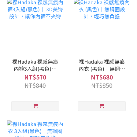
裸Hadaka 裸感無痕
裸Hadaka 裸感無痕
內褲3入組(黑色)｜
內衣 (黑色)｜無鋼圈
3D美臀設計，讓你內
設計，輕巧無負擔
NT$570
NT$680
褲不夾臀
NT$840
NT$850