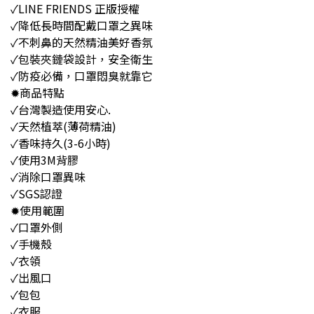
✓LINE FRIENDS 正版授權
✓降低長時間配戴口罩之異味
✓不刺鼻的天然精油美好香氛
✓包裝夾鏈袋設計，安全衛生
✓防疫必備，口罩悶臭就靠它
✹商品特點
✓台灣製造使用安心.
✓天然植萃(薄荷精油)
✓香味持久(3-6小時)
✓使用3M背膠
✓消除口罩異味
✓SGS認證
✹使用範圍
✓口罩外側
✓手機殼
✓衣領
✓出風口
✓包包
✓衣服