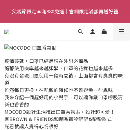
9
4
7
9
8
9
7
父親節限定🔥滿880免運｜官網限定滿額再送好禮
父親節限定🔥滿880免運｜官網限定滿額再送好禮
8
3
6
8
7
8
6
7
2
5
7
6
7
5
9
6
1
4
6
5
6
4
父親節狂歡慶｜加入新會員，現賺 $50 狂歡金！
:
:
:
8
5
0
3
5
4
5
3
來去逛逛
日
時
分
秒
7
4
2
4
3
4
2
6
3
1
3
2
3
1
父親節限定🔥滿880免運｜官網限定滿額再送好禮
5
2
0
2
1
2
0
疫情蔓延，口罩已經是現在外出必備品
4
1
1
0
1
隨著使用機率越來越頻繁，口罩的花樣也越來越多
3
0
0
0
有沒有發現口罩使用一段時間後，上面都會有臭臭的味
2
道
雖然每日更換，在配戴的時候也不難避免一些異味
1
我來介紹一個超好用的小幫手，可以讓你戴口罩呼吸清
0
新也香香的
MOCODO設計生活推出口罩香氛貼，設計超可愛！
有BROWN & FRIENDS和萌系寵物喵喵&柴柴款式
光看就讓人覺得心情很好