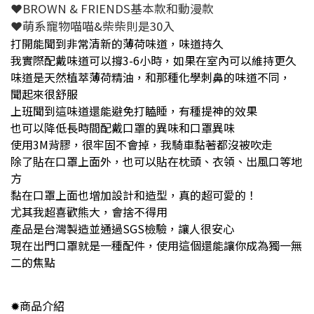
❤BROWN & FRIENDS基本款和動漫款
❤萌系寵物喵喵&柴柴則是30入
打開能聞到非常清新的薄荷味道，味道持久
我實際配戴味道可以撐3-6小時，如果在室內可以維持更久
味道是天然植萃薄荷精油，和那種化學刺鼻的味道不同，
聞起來很舒服
上班聞到這味道還能避免打瞌睡，有種提神的效果
也可以降低長時間配戴口罩的異味和口罩異味
使用3M背膠，很牢固不會掉，我騎車黏著都沒被吹走
除了貼在口罩上面外，也可以貼在枕頭、衣領、出風口等地
方
黏在口罩上面也增加設計和造型，真的超可愛的！
尤其我超喜歡熊大，會捨不得用
產品是台灣製造並通過SGS檢驗，讓人很安心
現在出門口罩就是一種配件，使用這個還能讓你成為獨一無
二的焦點
✹商品介紹