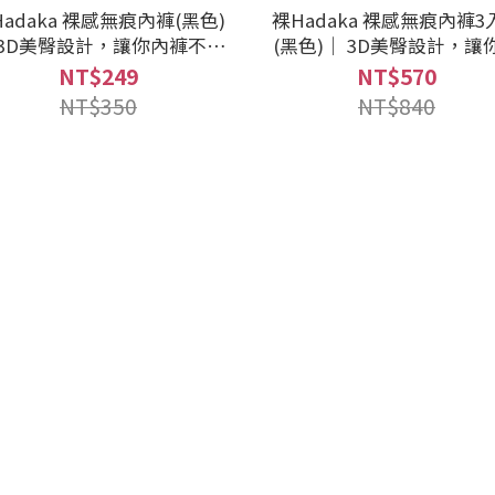
adaka 裸感無痕內褲(黑色)
裸Hadaka 裸感無痕內褲3
 3D美臀設計，讓你內褲不夾
(黑色)｜ 3D美臀設計，讓
臀
褲不夾臀
NT$249
NT$570
NT$350
NT$840