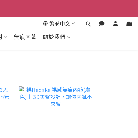
9
繁體中文
8
來去逛逛
7
材
無痕內著
關於我們
6
5
4
3
2
1
0