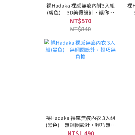
裸Hadaka 裸感無痕內褲3入組
裸H
(膚色)｜ 3D美臀設計，讓你內
｜
褲不夾臀
NT$570
NT$840
裸Hadaka 裸感無痕內衣 3入組
(黑色)｜無鋼圈設計，輕巧無負
擔
NT$1,490