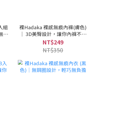
3入組
裸Hadaka 裸感無痕內褲(膚色)
無負
｜ 3D美臀設計，讓你內褲不夾
臀
NT$249
NT$350