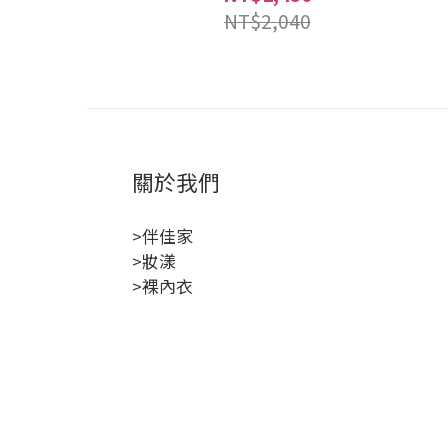
NT$2,040
關於我們
>伴佳家
>妝漾
>裸內衣