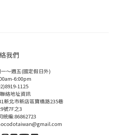
絡我們
週一～週五(國定假日外)
00am-6:00pm
02)8919-1125
絡地址資訊
231新北市新店區寶橋路235巷
29號7F之3
統編:86862723
ocodotaiwan@gmail.com