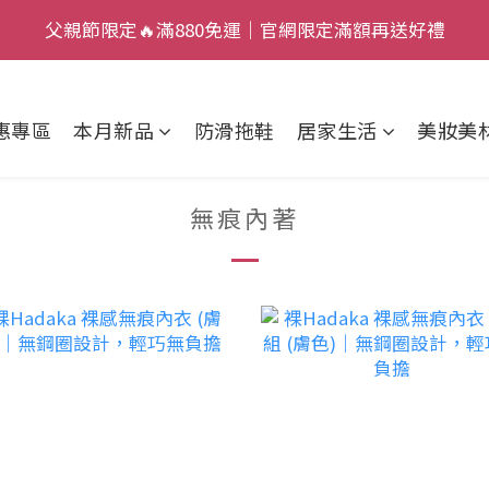
7
3
2
8
7
父親節限定🔥滿880免運｜官網限定滿額再送好禮
父親節限定🔥滿880免運｜官網限定滿額再送好禮
9
6
2
9
1
7
6
:
:
:
8
5
1
8
0
6
5
加入新會員，現賺 $50 狂歡金！
日
時
分
秒
7
4
0
7
5
4
惠專區
本月新品
防滑拖鞋
居家生活
美妝美
6
3
6
4
3
父親節限定🔥滿880免運｜官網限定滿額再送好禮
5
2
5
3
2
4
1
4
2
1
無痕內著
3
0
3
1
0
2
2
0
1
1
0
0