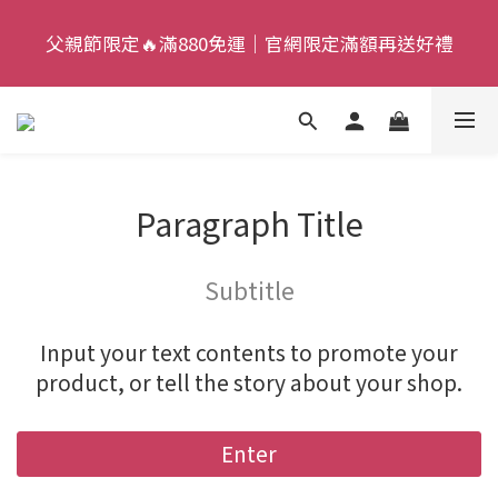
9
4
5
6
7
父親節限定🔥滿880免運｜官網限定滿額再送好禮
父親節限定🔥滿880免運｜官網限定滿額再送好禮
8
3
4
5
6
7
2
3
9
4
5
9
6
1
9
2
8
3
4
父親節狂歡慶｜加入新會員，現賺 $50 狂歡金！
:
:
:
8
5
0
8
1
7
2
3
來去逛逛
日
時
分
秒
7
4
7
0
6
1
2
6
3
6
5
0
1
Paragraph Title
父親節限定🔥滿880免運｜官網限定滿額再送好禮
5
2
5
4
0
4
1
4
3
Subtitle
3
0
3
2
2
2
1
1
1
0
Input your text contents to promote your
0
0
product, or tell the story about your shop.
Enter